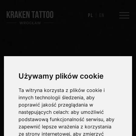
Pl
En
1. Wprowadzenie
Używamy plików cookie
Niniejsza Polityka Cookie wyjaśnia, w jaki
sposób strona internetowa Kraken Tattoo
Ta witryna korzysta z plików cookie i
(
https://kraken-tattoo.pl
) wykorzystuje pliki
cookie i podobne technologie w celu
innych technologii śledzenia, aby
zapewnienia prawidłowego działania serwisu,
poprawić jakość przeglądania w
analizy ruchu oraz działań marketingowych.
następujących celach:
aby umożliwić
podstawową funkcjonalność serwisu
,
aby
2. Czym są pliki cookie?
zapewnić lepsze wrażenia z korzystania
Pliki cookie to niewielkie pliki tekstowe
ze strony internetowej
,
aby zmierzyć
zapisywane na urządzeniu użytkownika