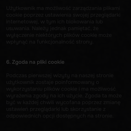
Administratorem danych osobowych jest:
Kraken Tattoo – Yana Krymets
ul. Inowrocławska 17/68
53-653 Wrocław
Email:
krakentattoo.pl@gmail.com
W razie pytań dotyczących plików cookie,
przetwarzania danych osobowych lub chęci
usunięcia swoich danych, prosimy o kontakt na
podany adres e-mail.
Szczegółowe informacje dotyczące
przetwarzania danych osobowych znajdują się
w naszej [Polityce Prywatności]
(
https://kraken-tattoo.pl/private-policy
).