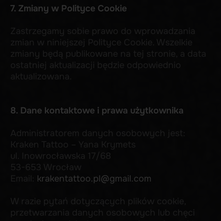
[ Adres ]
[ Numer telefonu ]
+48 510 507 001
Pułaskiego 8D,
Wrocław, Polska
TELEGRAM
WHATSAPP