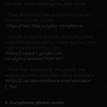
usuwania. Należy jednak pamiętać, że
wyłączenie niektórych plików cookie może
wpłynąć na funkcjonalność strony.
6. Zgoda na pliki cookie
Podczas pierwszej wizyty na naszej stronie
użytkownik zostaje poinformowany o
wykorzystaniu plików cookie i ma możliwość
wyrażenia zgody na ich użycie. Zgoda ta może
być w każdej chwili wycofana poprzez zmianę
ustawień przeglądarki lub skorzystanie z
odpowiednich opcji dostępnych na stronie.
7. Zmiany w Polityce Cookie
Zastrzegamy sobie prawo do wprowadzania
zmian w niniejszej Polityce Cookie. Wszelkie
zmiany będą publikowane na tej stronie, a data
ostatniej aktualizacji będzie odpowiednio
aktualizowana.
8. Dane kontaktowe i prawa użytkownika