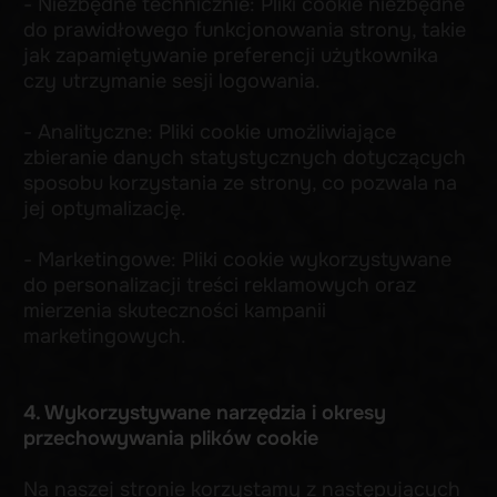
4. Wykorzystywane narzędzia i okresy
przechowywania plików cookie
Na naszej stronie korzystamy z następujących
narzędzi, które wykorzystują pliki cookie:
- Tilda: Platforma Tilda przechowuje dane z
formularzy przez 30 dni.
(
https://help.tilda.cc/gdpr-compliance
)
- Google Analytics 4 (GA4): Domyślny okres
przechowywania plików cookie wynosi 2 lata
(_ga) oraz 24 godziny (_gid).
(
https://support.google.com
/analytics
/answer/11397207
)
- Meta Pixel (Facebook): Plik cookie _fbp
przechowywany jest przez około 3 miesiące.
(
https://captaincompliance.com/education
/_fbp
)
5. Zarządzanie plikami cookie
Użytkownik ma możliwość zarządzania plikami
cookie poprzez ustawienia swojej przeglądarki
internetowej, w tym ich blokowania lub