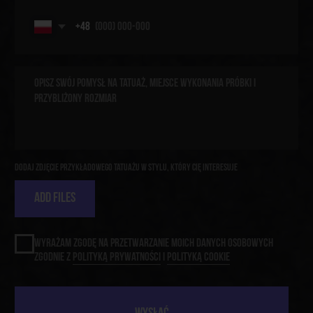
[ WHATSAPP ]
[ INSTAGRAM ]
[ NASZE USŁUGI ]
[ ARTYŚCI ]
[ KONTAKT ]
[ POLITYKA PRYWATNOŚCI
]
[ POLITYKA COOKIE
]
© 2025 Kraken Tattoo Studio