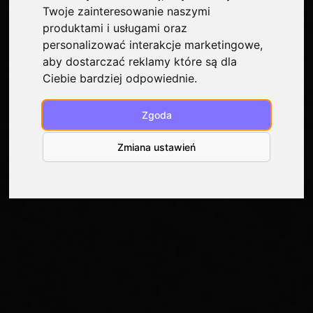
Twoje zainteresowanie naszymi
produktami i usługami oraz
personalizować interakcje marketingowe
,
aby dostarczać reklamy które są dla
Ciebie bardziej odpowiednie
.
Zgoda
Zmiana ustawień
Hi! My name is Aleksandra and I create fine line
tattoos in Wrocław. I specialize in delicate
designs, thin lines, floral compositions, and
feminine motifs.
For me, a tattoo is a personal story, which
is why I approach each project individually.
I ensure your comfort at every stage—from the
initial contact, through the collaborative
design, to the execution and healing process.