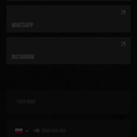
[ TELEGRAM ]
[ WHATSAPP ]
[ INSTAGRAM ]
[ OUR SERVICES ]
[ ARTISTS ]