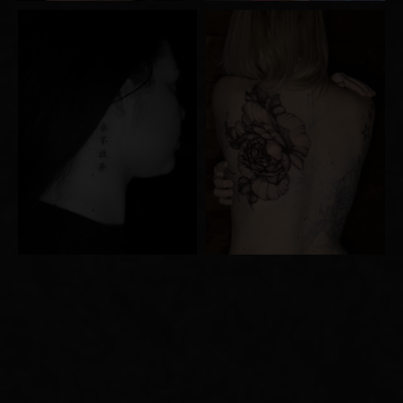
INSTAGRAM
+48
Add a photo of an example tattoo in the style you are interested in
Add files
I consent to the processing of my personal data in accordance
with the
Privacy Policy
and
Cookie Policy