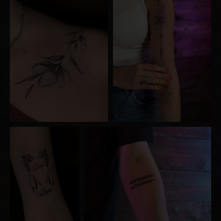
[ Address ]
[ Phone number ]
+48 510 507 001
Pulaskiego 8D,
Wroclaw, Poland
TELEGRAM
WHATSAPP